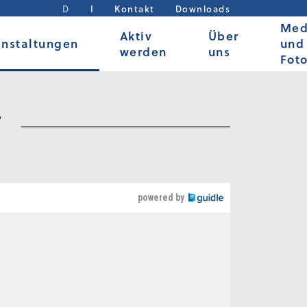
D
I
Kontakt
Downloads
Med
Aktiv
Über
anstaltungen
und
werden
uns
Fot
N